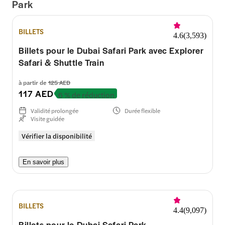
Park
BILLETS
4.6
(
3,593
)
Billets pour le Dubai Safari Park avec Explorer
Safari & Shuttle Train
à partir de
125 AED
117 AED
6 % de réduction
Validité prolongée
Durée flexible
Visite guidée
Vérifier la disponibilité
En savoir plus
BILLETS
4.4
(
9,097
)
Billets pour le Dubai Safari Park