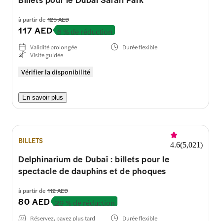
à partir de
125 AED
117 AED
6 % de réduction
Validité prolongée
Durée flexible
Visite guidée
Vérifier la disponibilité
En savoir plus
BILLETS
4.6
(
5,021
)
Delphinarium de Dubaï : billets pour le
spectacle de dauphins et de phoques
à partir de
112 AED
80 AED
29 % de réduction
Réservez, payez plus tard
Durée flexible