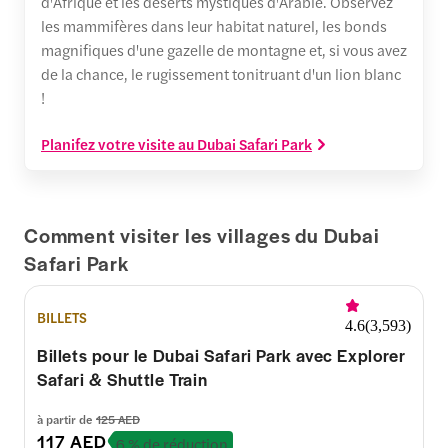
d'Afrique et les déserts mystiques d'Arabie. Observez
les mammifères dans leur habitat naturel, les bonds
magnifiques d'une gazelle de montagne et, si vous avez
de la chance, le rugissement tonitruant d'un lion blanc
!
Planifez votre visite au Dubai Safari Park
Comment visiter les villages du Dubai
Safari Park
BILLETS
4.6
(
3,593
)
Billets pour le Dubai Safari Park avec Explorer
Safari & Shuttle Train
à partir de
125 AED
117 AED
6 % de réduction