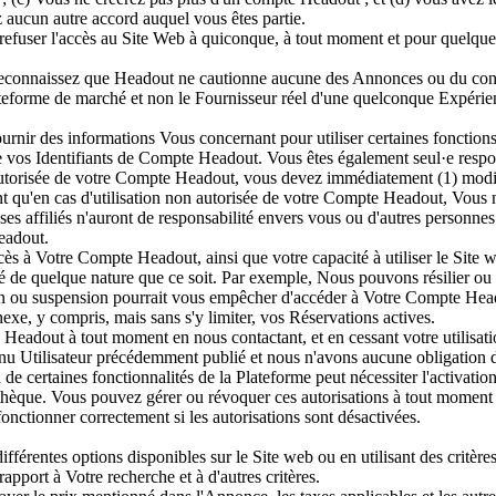
z aucun autre accord auquel vous êtes partie.
 refuser l'accès au Site Web à quiconque, à tout moment et pour quelque r
t reconnaissez que Headout ne cautionne aucune des Annonces ou du con
forme de marché et non le Fournisseur réel d'une quelconque Expérienc
urnir des informations Vous concernant pour utiliser certaines fonction
e vos Identifiants de Compte Headout. Vous êtes également seul·e respons
utorisée de votre Compte Headout, vous devez immédiatement (1) modif
nt qu'en cas d'utilisation non autorisée de votre Compte Headout, Vous 
s affiliés n'auront de responsabilité envers vous ou d'autres personnes 
eadout.
cès à Votre Compte Headout, ainsi que votre capacité à utiliser le Site w
lité de quelque nature que ce soit. Par exemple, Nous pouvons résilier ou
tion ou suspension pourrait vous empêcher d'accéder à Votre Compte Hea
xe, y compris, mais sans s'y limiter, vos Réservations actives.
eadout à tout moment en nous contactant, et en cessant votre utilisati
u Utilisateur précédemment publié et nous n'avons aucune obligation d
 certaines fonctionnalités de la Plateforme peut nécessiter l'activation 
tothèque. Vous pouvez gérer ou révoquer ces autorisations à tout moment 
nctionner correctement si les autorisations sont désactivées.
fférentes options disponibles sur le Site web ou en utilisant des critères
rapport à Votre recherche et à d'autres critères.