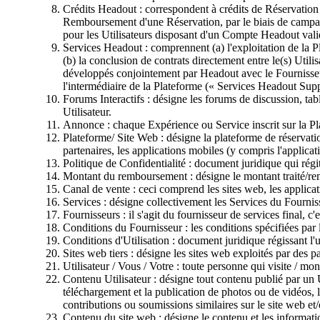
Crédits Headout : correspondent à crédits de Réservation v
Remboursement d'une Réservation, par le biais de campag
pour les Utilisateurs disposant d'un Compte Headout vali
Services Headout : comprennent (a) l'exploitation de la P
(b) la conclusion de contrats directement entre le(s) Util
développés conjointement par Headout avec le Fournisseur,
l'intermédiaire de la Plateforme (« Services Headout Sup
Forums Interactifs : désigne les forums de discussion, ta
Utilisateur.
Annonce : chaque Expérience ou Service inscrit sur la P
Plateforme/ Site Web : désigne la plateforme de réservati
partenaires, les applications mobiles (y compris l'applicat
Politique de Confidentialité : document juridique qui régi
Montant du remboursement : désigne le montant traité/rem
Canal de vente : ceci comprend les sites web, les applicati
Services : désigne collectivement les Services du Fourniss
Fournisseurs : il s'agit du fournisseur de services final, c'e
Conditions du Fournisseur : les conditions spécifiées par l
Conditions d'Utilisation : document juridique régissant l'ut
Sites web tiers : désigne les sites web exploités par des p
Utilisateur / Vous / Votre : toute personne qui visite / mo
Contenu Utilisateur : désigne tout contenu publié par un Ut
téléchargement et la publication de photos ou de vidéos, l
contributions ou soumissions similaires sur le site web et/
Contenu du site web : désigne le contenu et les informatio