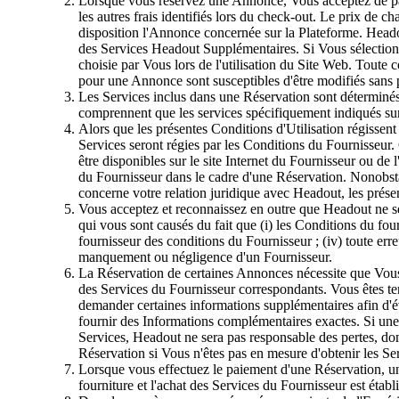
Lorsque vous réservez une Annonce, Vous acceptez de payer
les autres frais identifiés lors du check-out. Le prix de c
disposition l'Annonce concernée sur la Plateforme. Head
des Services Headout Supplémentaires. Si Vous sélectionnez 
choisie par Vous lors de l'utilisation du Site Web. Toute
pour une Annonce sont susceptibles d'être modifiés sans pr
Les Services inclus dans une Réservation sont déterminés
comprennent que les services spécifiquement indiqués su
Alors que les présentes Conditions d'Utilisation régissent
Services seront régies par les Conditions du Fournisseur
être disponibles sur le site Internet du Fournisseur ou de
du Fournisseur dans le cadre d'une Réservation. Nonobstan
concerne votre relation juridique avec Headout, les présen
Vous acceptez et reconnaissez en outre que Headout ne s
qui vous sont causés du fait que (i) les Conditions du four
fournisseur des conditions du Fournisseur ; (iv) toute erre
manquement ou négligence d'un Fournisseur.
La Réservation de certaines Annonces nécessite que Vous re
des Services du Fournisseur correspondants. Vous êtes te
demander certaines informations supplémentaires afin d'éva
fournir des Informations complémentaires exactes. Si une 
Services, Headout ne sera pas responsable des pertes, do
Réservation si Vous n'êtes pas en mesure d'obtenir les Ser
Lorsque vous effectuez le paiement d'une Réservation, un
fourniture et l'achat des Services du Fournisseur est établ