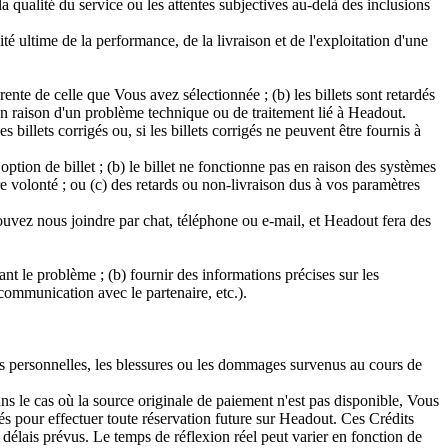
 la qualité du service ou les attentes subjectives au-delà des inclusions
 ultime de la performance, de la livraison et de l'exploitation d'une
ente de celle que Vous avez sélectionnée ; (b) les billets sont retardés
e en raison d'un problème technique ou de traitement lié à Headout.
llets corrigés ou, si les billets corrigés ne peuvent être fournis à
tion de billet ; (b) le billet ne fonctionne pas en raison des systèmes
 volonté ; ou (c) des retards ou non-livraison dus à vos paramètres
ouvez nous joindre par chat, téléphone ou e-mail, et Headout fera des
t le problème ; (b) fournir des informations précises sur les
 communication avec le partenaire, etc.).
rtes personnelles, les blessures ou les dommages survenus au cours de
 le cas où la source originale de paiement n'est pas disponible, Vous
s pour effectuer toute réservation future sur Headout. Ces Crédits
délais prévus. Le temps de réflexion réel peut varier en fonction de