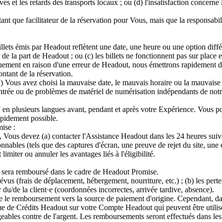
èves et les retards des transports locaux ; ou (d) l'insatisfaction concerne
que facilitateur de la réservation pour Vous, mais que la responsabilité
illets émis par Headout reflètent une date, une heure ou une option différ
 de la part de Headout ; ou (c) les billets ne fonctionnent pas sur plac
ment en raison d'une erreur de Headout, nous émettrons rapidement des bi
ntant de la réservation.
) Vous avez choisi la mauvaise date, le mauvais horaire ou la mauvaise op
entrée ou de problèmes de matériel de numérisation indépendants de notre
7 en plusieurs langues avant, pendant et après votre Expérience. Vous p
apidement possible.
ise :
Vous devez (a) contacter l'Assistance Headout dans les 24 heures suivan
isonnables (tels que des captures d'écran, une preuve de rejet du site, une
imiter ou annuler les avantages liés à l'éligibilité.
 sera remboursé dans le cadre de Headout Promise.
révus (frais de déplacement, hébergement, nourriture, etc.) ; (b) les pe
ur du/de la client·e (coordonnées incorrectes, arrivée tardive, absence).
le remboursement vers la source de paiement d'origine. Cependant, dans
e de Crédits Headout sur votre Compte Headout qui peuvent être utilisé
eables contre de l'argent. Les remboursements seront effectués dans les 