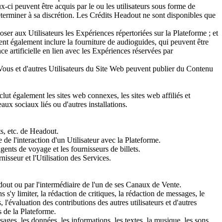
-ci peuvent être acquis par le ou les utilisateurs sous forme de
rminer à sa discrétion. Les Crédits Headout ne sont disponibles que
er aux Utilisateurs les Expériences répertoriées sur la Plateforme ; et
vent également inclure la fourniture de audioguides, qui peuvent être
 artificielle en lien avec les Expériences réservées par
 Vous et d'autres Utilisateurs du Site Web peuvent publier du Contenu
ut également les sites web connexes, les sites web affiliés et
aux sociaux liés ou d'autres installations.
ts, etc. de Headout.
de l'interaction d'un Utilisateur avec la Plateforme.
 agents de voyage et les fournisseurs de billets.
nisseur et l'Utilisation des Services.
eadout ou par l'intermédiaire de l'un de ses Canaux de Vente.
s'y limiter, la rédaction de critiques, la rédaction de messages, le
'évaluation des contributions des autres utilisateurs et d'autres
s de la Plateforme.
ages, les données, les informations, les textes, la musique, les sons,