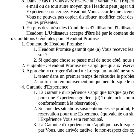
Dans le cas où vous avez réservé une variante de l'Expéri
e-mail ou de tout autre moyen que Headout peut juger uti
Expérience concernée. Headout Vous accorde une licence l
Vous ne pouvez pas copier, distribuer, modifier, créer de
par les présentes.
En plus des présentes Conditions d'Utilisation, l'Utilisa
Headout. L'Utilisateur accepte d'être lié par le contenu d
Conditions Générales pour Headout Promise
Contenu de Headout Promise :
Headout Promise garantit que (a) Vous recevez les 
sur 7.
Si quelque chose se passe mal de notre côté, nous 
Éligibilité : Headout Promise ne s'applique qu'aux réserv
Approche « corriger d'abord » : Lorsqu'un problème surv
tenter dans un premier temps de résoudre le problèm
fournir un remboursement uniquement lorsque le pro
Garantie d'Expérience :
La Garantie d'Expérience s'applique lorsque (a) l'ex
pour une Expérience guidée ; (d) Toute inclusion ma
conformément à la réservation).
Si l'une des situations susmentionnées se produit,
réservation pour une Expérience équivalente ou sim
l'Expérience Vous sera remboursé.
La Garantie d'expérience ne s'applique pas lorsque 
par Vous, une arrivée tardive, le non-respect des c