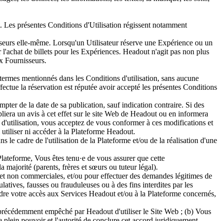
out. Les présentes Conditions d'Utilisation régissent notamment
sseurs elle-même. Lorsqu'un Utilisateur réserve une Expérience ou un
r l'achat de billets pour les Expériences. Headout n'agit pas non plus
ux Fournisseurs.
s termes mentionnés dans les Conditions d'utilisation, sans aucune
ffectue la réservation est réputée avoir accepté les présentes Conditions
pter de la date de sa publication, sauf indication contraire. Si des
bliera un avis à cet effet sur le site Web de Headout ou en informera
 d'utilisation, vous acceptez de vous conformer à ces modifications et
 utiliser ni accéder à la Plateforme Headout.
 le cadre de l'utilisation de la Plateforme et/ou de la réalisation d'une
Plateforme, Vous êtes tenu·e de vous assurer que cette
a majorité (parents, frères et sœurs ou tuteur légal).
es et non commerciales, et/ou pour effectuer des demandes légitimes de
tives, fausses ou frauduleuses ou à des fins interdites par les
ndre votre accès aux Services Headout et/ou à la Plateforme concernés,
 précédemment empêché par Headout d'utiliser le Site Web ; (b) Vous
 plein pouvoir et l'autorité de conclure cet accord juridiquement