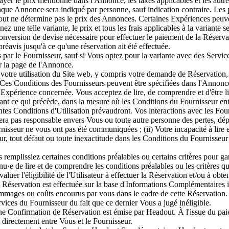
 le prix mentionné dans l'Annonce, les taxes applicables et les autres f
haque Annonce sera indiqué par personne, sauf indication contraire. Les pr
out ne détermine pas le prix des Annonces. Certaines Expériences peuve
une telle variante, le prix et tous les frais applicables à la variante s
 conversion de devise nécessaire pour effectuer le paiement de la Réserv
éavis jusqu'à ce qu'une réservation ait été effectuée.
 par le Fournisseur, sauf si Vous optez pour la variante avec des Ser
r la page de l'Annonce.
 votre utilisation du Site web, y compris votre demande de Réservation, l
. Ces Conditions des Fournisseurs peuvent être spécifiées dans l'Annonc
 l'Expérience concernée. Vous acceptez de lire, de comprendre et d'être 
t ce qui précède, dans la mesure où les Conditions du Fournisseur entre
tes Conditions d'Utilisation prévaudront. Vos interactions avec les Four
era pas responsable envers Vous ou toute autre personne des pertes, d
nisseur ne vous ont pas été communiquées ; (ii) Votre incapacité à lire e
ur, tout défaut ou toute inexactitude dans les Conditions du Fournisseur ;
mplissiez certaines conditions préalables ou certains critères pour garant
nu·e de lire et de comprendre les conditions préalables ou les critères
luer l'éligibilité de l'Utilisateur à effectuer la Réservation et/ou à o
Réservation est effectuée sur la base d'Informations Complémentaires in
mmages ou coûts encourus par vous dans le cadre de cette Réservation. 
vices du Fournisseur du fait que ce dernier Vous a jugé inéligible.
e Confirmation de Réservation est émise par Headout. À l'issue du paie
i directement entre Vous et le Fournisseur.