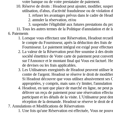
votre banque ou de votre prestataire de paiement.
Réserve de droits : Headout peut ajouter, modifier, suspe
utilisation, d'abus, d'activité frauduleuse ou de violation
refuser les avantages prévus dans le cadre de Hea
annuler la réservation, et/ou
suspendre l'éligibilité aux futures prestations du 
Tous les autres termes de la Politique d'annulation et de la
Paiements
Lorsque vous effectuez une Réservation, Headout recueille
le compte du Fournisseur, après la déduction des frais de H
Fournisseur. Le paiement intégral est exigé pour effectue
La valeur de la Réservation peut être soumise à des droits
société émettrice de Votre carte de paiement peut convertir
sur l'Annonce et le montant final qui Vous est facturé. 
de devises ou les frais applicables.
Les Utilisateurs enregistrés de Headout peuvent utiliser 
contre de l'argent. Headout se réserve le droit de modifier l
Si Headout découvre que vous utilisez abusivement ses Cré
appropriées, y compris, mais sans s'y limiter, l'annulati
Headout, en tant que place de marché en ligne, ne peut pas
délivrer un reçu de paiement pour une réservation effect
participant et les détails de la visite. L'Utilisateur peu
réception de la demande. Headout se réserve le droit de dé
Annulations et Modifications de Réservations
Une fois qu'une Réservation est effectuée, Vous ne pouve