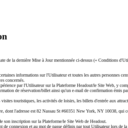
on
ate de la dernière Mise à Jour mentionnée ci-dessus (« Conditions d'Util
nes informations sur l'Utilisateur et toutes les autres personnes censées
ices concernés.
Expérience par l'Utilisateur sur la Plateforme Headout/le Site Web, y com
rmation de réservation/billet ainsi qu'un e-mail de confirmation émis par
ites touristiques, les activités de loisirs, les billets d'entrée aux attrac
e, dont l'adresse est 82 Nassau St #60351 New York, NY 10038, qui comp
de son inscription sur la Plateforme/le Site Web de Headout.
nt de connexion et au mot de passe définis par tout Utilisateur lors de 