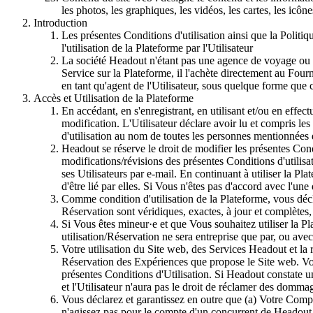
les photos, les graphiques, les vidéos, les cartes, les icône
Introduction
Les présentes Conditions d'utilisation ainsi que la Politiq
l'utilisation de la Plateforme par l'Utilisateur
La société Headout n'étant pas une agence de voyage ou d
Service sur la Plateforme, il l'achète directement au Fourn
en tant qu'agent de l'Utilisateur, sous quelque forme que c
Accès et Utilisation de la Plateforme
En accédant, en s'enregistrant, en utilisant et/ou en effe
modification. L'Utilisateur déclare avoir lu et compris les
d'utilisation au nom de toutes les personnes mentionnées 
Headout se réserve le droit de modifier les présentes Cond
modifications/révisions des présentes Conditions d'utilisa
ses Utilisateurs par e-mail. En continuant à utiliser la P
d'être lié par elles. Si Vous n'êtes pas d'accord avec l'u
Comme condition d'utilisation de la Plateforme, vous déclar
Réservation sont véridiques, exactes, à jour et complètes, 
Si Vous êtes mineur·e et que Vous souhaitez utiliser la Pl
utilisation/Réservation ne sera entreprise que par, ou avec
Votre utilisation du Site web, des Services Headout et la
Réservation des Expériences que propose le Site web. Vous
présentes Conditions d'Utilisation. Si Headout constate u
et l'Utilisateur n'aura pas le droit de réclamer des domma
Vous déclarez et garantissez en outre que (a) Votre Com
n'agissez pas pour le compte d'un concurrent de Headout ;