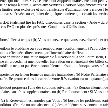
ence qui inclut des Services Headout Supplémentaires, Headout peut vous
le de temps à autre. L'accès aux Services Headout Supplémentaires est l
imitée, non exclusive et non transférable d'utilisation des Services H
s œuvres dérivées ou exploiter de quelque manière que ce soit les servi
teur doit également lire les FAQ disponibles dans la section « Aide » du
e ces FAQ en plus des présentes Conditions d'Utilisation.
bons billets à temps ; (b) Vous obtenez ce que vous avez réservé ; et (
réglons le problème ou vous remboursons (conformément à l'approche « co
ations effectuées directement par l'intermédiaire de Headout.
ient en raison d'une faute imputable à Headout ou à son Fournisseur, H
e en procédant à une nouvelle réservation ou en émettant des billets cor
blème ne peut pas être raisonnablement résolu, ou lorsque vous refusez 
périence ou le lieu ferme de manière inattendue ; (b) Notre Partenaire su
térielle promise dans le cadre de votre Réservation est manquante (par 
 Headout proposera l'une des solutions suivantes : (a) Renouvellement d
ilaire, sans frais supplémentaires. ou (b) Remboursement : Si Vous ne 
(a) la Réservation est annulée par Vous ; (b) lorsque les problèmes son
onditions d'entrée ou une absence ; (c) des problèmes surviennent en rai