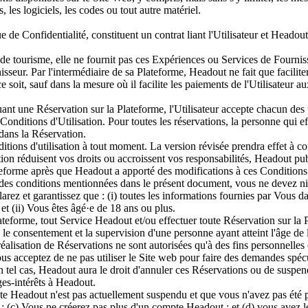
s, les logiciels, les codes ou tout autre matériel.
ue de Confidentialité, constituent un contrat liant l'Utilisateur et Head
e tourisme, elle ne fournit pas ces Expériences ou Services de Fourni
isseur. Par l'intermédiaire de sa Plateforme, Headout ne fait que facilite
e soit, sauf dans la mesure où il facilite les paiements de l'Utilisateur a
ctuant une Réservation sur la Plateforme, l'Utilisateur accepte chacun de
 Conditions d'Utilisation. Pour toutes les réservations, la personne qui e
dans la Réservation.
itions d'utilisation à tout moment. La version révisée prendra effet à com
tion réduisent vos droits ou accroissent vos responsabilités, Headout pu
lateforme après que Headout a apporté des modifications à ces Conditions
ne des conditions mentionnées dans le présent document, vous ne devez ni
ez et garantissez que : (i) toutes les informations fournies par Vous dans
et (ii) Vous êtes âgé·e de 18 ans ou plus.
ateforme, tout Service Headout et/ou effectuer toute Réservation sur la 
 le consentement et la supervision d'une personne ayant atteint l'âge de l
 réalisation de Réservations ne sont autorisées qu'à des fins personnell
 acceptez de ne pas utiliser le Site web pour faire des demandes spécula
n tel cas, Headout aura le droit d'annuler ces Réservations ou de suspe
ges-intérêts à Headout.
pte Headout n'est pas actuellement suspendu et que vous n'avez pas été
 (c) Vous ne créerez pas plus d'un compte Headout ; et (d) vous avez le