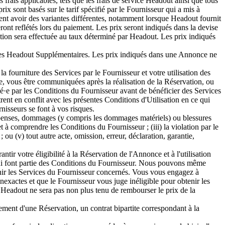
rais applicables, tels que les frais de service Headout ainsi que tous
ix sont basés sur le tarif spécifié par le Fournisseur qui a mis à
nt avoir des variantes différentes, notamment lorsque Headout fournit
eront reflétés lors du paiement. Les prix seront indiqués dans la devise
ation sera effectuée au taux déterminé par Headout. Les prix indiqués
vices Headout Supplémentaires. Les prix indiqués dans une Annonce ne
a fourniture des Services par le Fournisseur et votre utilisation des
e, vous être communiquées après la réalisation de la Réservation, ou
lié·e par les Conditions du Fournisseur avant de bénéficier des Services
nt en conflit avec les présentes Conditions d'Utilisation en ce qui
nisseurs se font à vos risques.
épenses, dommages (y compris les dommages matériels) ou blessures
t à comprendre les Conditions du Fournisseur ; (iii) la violation par le
 ou (v) tout autre acte, omission, erreur, déclaration, garantie,
ir votre éligibilité à la Réservation de l'Annonce et à l'utilisation
 qui font partie des Conditions du Fournisseur. Nous pouvons même
btenir les Services du Fournisseur concernés. Vous vous engagez à
exactes et que le Fournisseur vous juge inéligible pour obtenir les
Headout ne sera pas non plus tenu de rembourser le prix de la
ment d'une Réservation, un contrat bipartite correspondant à la