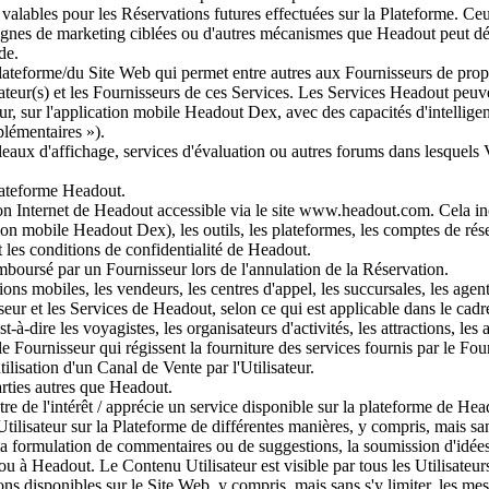
alables pour les Réservations futures effectuées sur la Plateforme. Ceux
nes de marketing ciblées ou d'autres mécanismes que Headout peut déte
de.
lateforme/du Site Web qui permet entre autres aux Fournisseurs de propos
isateur(s) et les Fournisseurs de ces Services. Les Services Headout peu
 sur l'application mobile Headout Dex, avec des capacités d'intelligence
plémentaires »).
bleaux d'affichage, services d'évaluation ou autres forums dans lesquels
lateforme Headout.
on Internet de Headout accessible via le site www.headout.com. Cela incl
ion mobile Headout Dex), les outils, les plateformes, les comptes de rése
t les conditions de confidentialité de Headout.
boursé par un Fournisseur lors de l'annulation de la Réservation.
ons mobiles, les vendeurs, les centres d'appel, les succursales, les agen
eur et les Services de Headout, selon ce qui est applicable dans le cadre 
st-à-dire les voyagistes, les organisateurs d'activités, les attractions, les
e Fournisseur qui régissent la fourniture des services fournis par le Four
ilisation d'un Canal de Vente par l'Utilisateur.
arties autres que Headout.
ntre de l'intérêt / apprécie un service disponible sur la plateforme de H
ilisateur sur la Plateforme de différentes manières, y compris, mais sans 
a formulation de commentaires ou de suggestions, la soumission d'idées, l
ou à Headout. Le Contenu Utilisateur est visible par tous les Utilisateur
ns disponibles sur le Site Web, y compris, mais sans s'y limiter, les mess