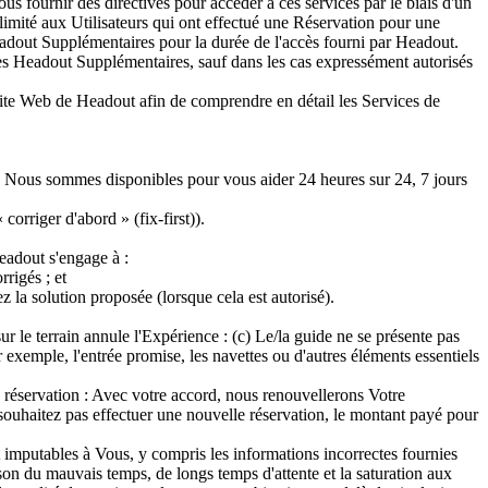
 fournir des directives pour accéder à ces services par le biais d'un
imité aux Utilisateurs qui ont effectué une Réservation pour une
eadout Supplémentaires pour la durée de l'accès fourni par Headout.
ces Headout Supplémentaires, sauf dans les cas expressément autorisés
 Site Web de Headout afin de comprendre en détail les Services de
c) Nous sommes disponibles pour vous aider 24 heures sur 24, 7 jours
rriger d'abord » (fix-first)).
eadout s'engage à :
rigés ; et
la solution proposée (lorsque cela est autorisé).
r le terrain annule l'Expérience : (c) Le/la guide ne se présente pas
exemple, l'entrée promise, les navettes ou d'autres éléments essentiels
e réservation : Avec votre accord, nous renouvellerons Votre
souhaitez pas effectuer une nouvelle réservation, le montant payé pour
t imputables à Vous, y compris les informations incorrectes fournies
son du mauvais temps, de longs temps d'attente et la saturation aux