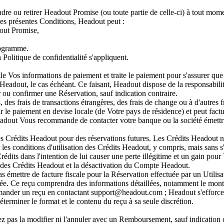
ndre ou retirer Headout Promise (ou toute partie de celle-ci) à tout mom
 des présentes Conditions, Headout peut :
dout Promise,
programme.
 Politique de confidentialité s'appliquent.
 Vos informations de paiement et traite le paiement pour s'assurer que 
eadout, le cas échéant. Ce faisant, Headout dispose de la responsabilité 
r ou confirmer une Réservation, sauf indication contraire.
, des frais de transactions étrangères, des frais de change ou à d'autres
 le paiement en devise locale (de Votre pays de résidence) et peut factur
Headout Vous recommande de contacter votre banque ou la société émettri
les Crédits Headout pour des réservations futures. Les Crédits Headout 
es conditions d'utilisation des Crédits Headout, y compris, mais sans s'y li
dits dans l'intention de lui causer une perte illégitime et un gain pou
on des Crédits Headout et la désactivation du Compte Headout.
 émettre de facture fiscale pour la Réservation effectuée par un Utilisa
uée. Ce reçu comprendra des informations détaillées, notamment le mont
t demander un reçu en contactant support@headout.com ; Headout s'efforcer
terminer le format et le contenu du reçu à sa seule discrétion.
z pas la modifier ni l'annuler avec un Remboursement, sauf indication