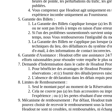
heures de pointe, les perturbations du trafic, les gr
publiées.
Vous comprenez que Headout agit uniquement en tant 
expérience incombe uniquement au Fournisseur.
Garantie des Billets :
La Garantie des Billets s'applique lorsque (a) les B
ou ne sont pas livrés à temps en raison d'une erreur
Si l'un des problèmes susmentionnés survient unique
temps, nous Vous rembourserons l'intégralité du mo
La Garantie des Billets ne s'applique pas lorsque (a
techniques du lieu, des défaillances du système d'
d'e-mail, à des informations de contact incorrectes.
Garantie d'Assistance : Headout offre une assistance 24/
efforts raisonnables pour résoudre votre requête le plus r
Demande d'Indemnisation dans le cadre de Headout Prom
Pour bénéficier des avantages de Headout Promise, 
réservations ; et (c) fournir des détails/preuves ra
L'absence de déclaration dans les délais requis peut l
Limites de Remboursement :
Seul le montant payé au moment de la Réservation
Cela ne couvre pas (a) les frais accessoires ou imp
l'expérience ; ou (c) les pertes résultant d'une erre
Mécanisme de remboursement : Par défaut, Headout traite 
pouvez choisir de recevoir le remboursement sous la form
Headout ne sont ni cessibles, ni remboursables, ni échang