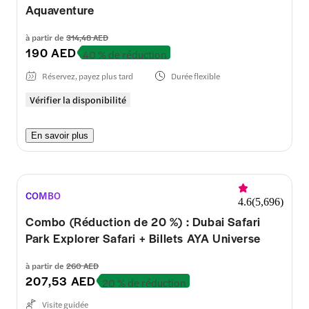
Aquaventure
à partir de
314,48 AED
190 AED
40 % de réduction
Réservez, payez plus tard
Durée flexible
Vérifier la disponibilité
En savoir plus
COMBO
4.6
(
5,696
)
Combo (Réduction de 20 %) : Dubai Safari
Park Explorer Safari + Billets AYA Universe
à partir de
260 AED
207,53 AED
20 % de réduction
Visite guidée