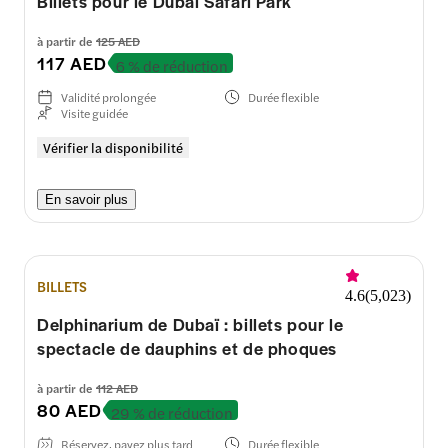
Billets pour le Dubai Safari Park
à partir de
125 AED
117 AED
6 % de réduction
Validité prolongée
Durée flexible
Visite guidée
Vérifier la disponibilité
En savoir plus
BILLETS
4.6
(
5,023
)
Delphinarium de Dubaï : billets pour le
spectacle de dauphins et de phoques
à partir de
112 AED
80 AED
29 % de réduction
Réservez, payez plus tard
Durée flexible