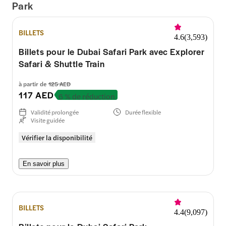
Park
BILLETS
4.6
(
3,593
)
Billets pour le Dubai Safari Park avec Explorer
Safari & Shuttle Train
à partir de
125 AED
117 AED
6 % de réduction
Validité prolongée
Durée flexible
Visite guidée
Vérifier la disponibilité
En savoir plus
BILLETS
4.4
(
9,097
)