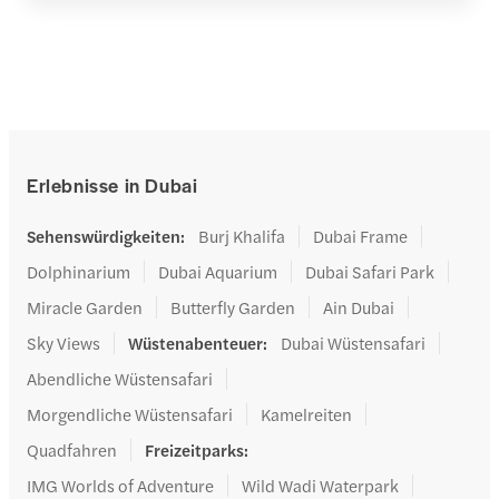
Erlebnisse in Dubai
Sehenswürdigkeiten
:
Burj Khalifa
Dubai Frame
Dolphinarium
Dubai Aquarium
Dubai Safari Park
Miracle Garden
Butterfly Garden
Ain Dubai
Sky Views
Wüstenabenteuer
:
Dubai Wüstensafari
Abendliche Wüstensafari
Morgendliche Wüstensafari
Kamelreiten
Quadfahren
Freizeitparks
:
IMG Worlds of Adventure
Wild Wadi Waterpark