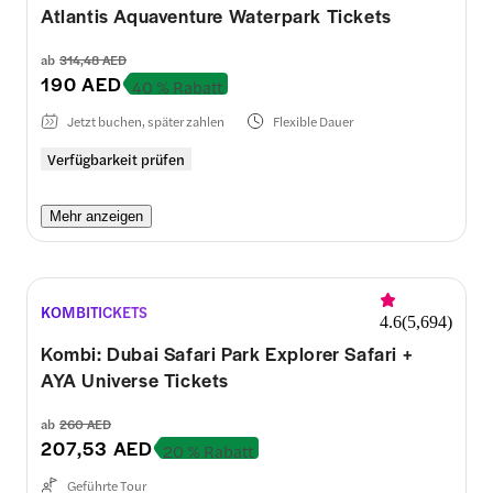
Atlantis Aquaventure Waterpark Tickets
ab
314,48 AED
190 AED
40 % Rabatt
Jetzt buchen, später zahlen
Flexible Dauer
Verfügbarkeit prüfen
Mehr anzeigen
KOMBITICKETS
4.6
(
5,694
)
Kombi: Dubai Safari Park Explorer Safari +
AYA Universe Tickets
ab
260 AED
207,53 AED
20 % Rabatt
Geführte Tour