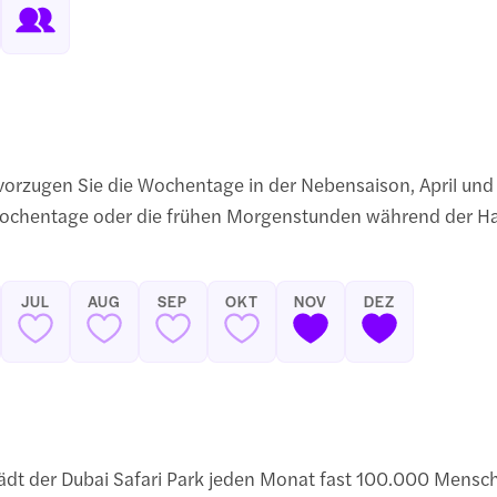
orzugen Sie die Wochentage in der Nebensaison, April un
Wochentage oder die frühen Morgenstunden während der H
JUL
AUG
SEP
OKT
NOV
DEZ
 lädt der Dubai Safari Park jeden Monat fast 100.000 Mens