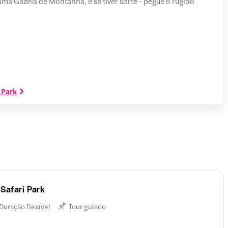
uma Gazela de Montanha, e se tiver sorte - pegue o rugido
i Park
Safari Park
Duração flexível
Tour guiado