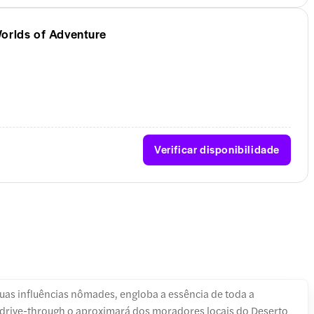
orlds of Adventure
Verificar disponibilidade
uas influências nômades, engloba a essência de toda a
e drive-through o aproximará dos moradores locais do Deserto