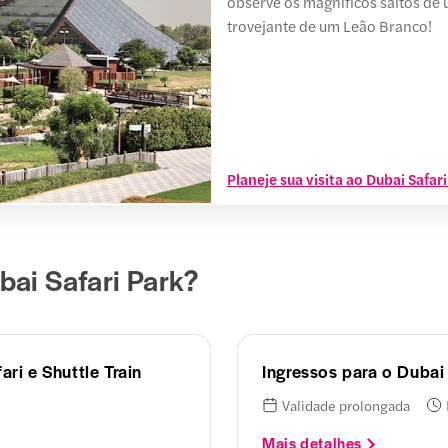
observe os magníficos saltos de 
trovejante de um Leão Branco!
Planeje sua visita ao Dubai Safar
bai Safari Park?
ri e Shuttle Train
Ingressos para o Dubai 
Validade prolongada
Mais detalhes