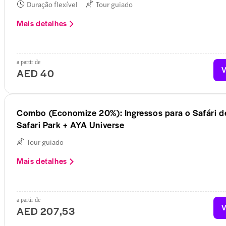
Duração flexível
Tour guiado
Mais detalhes
a partir de
V
AED 40
Combo (Economize 20%): Ingressos para o Safári d
Safari Park + AYA Universe
Tour guiado
Mais detalhes
a partir de
V
AED 207,53