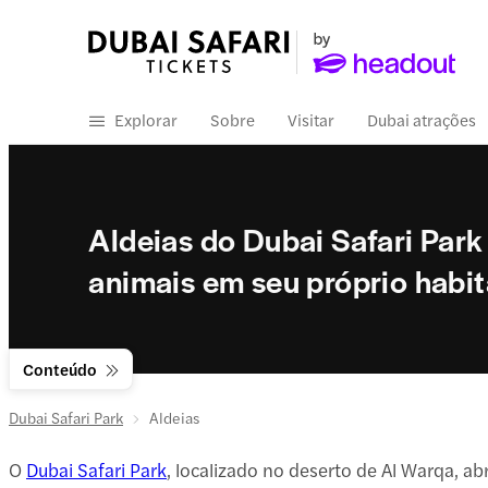
Explorar
Sobre
Visitar
Dubai atrações
Aldeias do Dubai Safari Park 
animais em seu próprio habit
Conteúdo
Dubai Safari Park
Aldeias
O
Dubai Safari Park
, localizado no deserto de Al Warqa, a