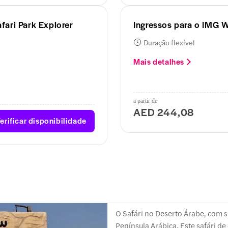
ari Park Explorer
Ingressos para o IMG W
Duração flexível
Mais detalhes
a partir de
AED 244,08
erificar disponibilidade
O Safári no Deserto Árabe, com s
Península Arábica. Este safári d